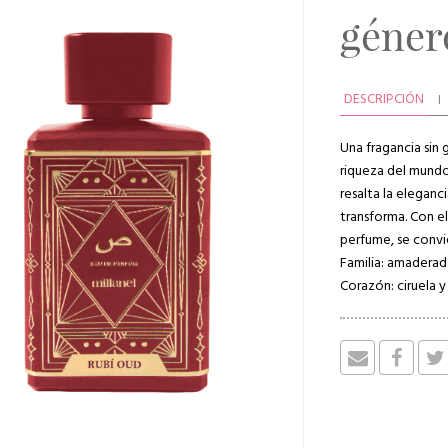
géner
DESCRIPCIÓN
Una fragancia sin g
riqueza del mundo
resalta la eleganc
transforma. Con e
perfume, se convi
Familia: amaderada
Corazón: ciruela y