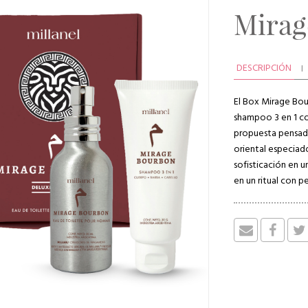
Mirag
DESCRIPCIÓN
El Box Mirage Bou
shampoo 3 en 1 co
propuesta pensada
oriental especiad
sofisticación en u
en un ritual con p